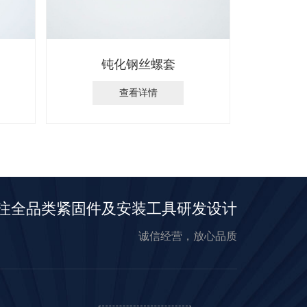
钝化钢丝螺套
查看详情
注全品类紧固件及安装工具研发设计
诚信经营，放心品质