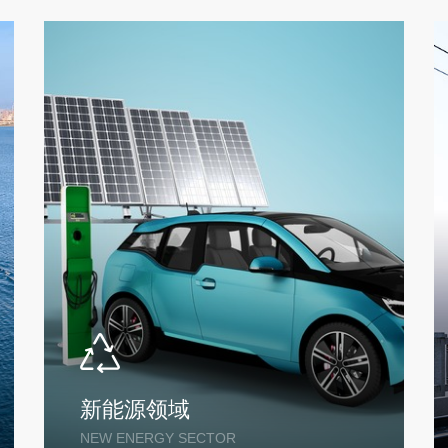
新能源领域
NEW ENERGY SECTOR