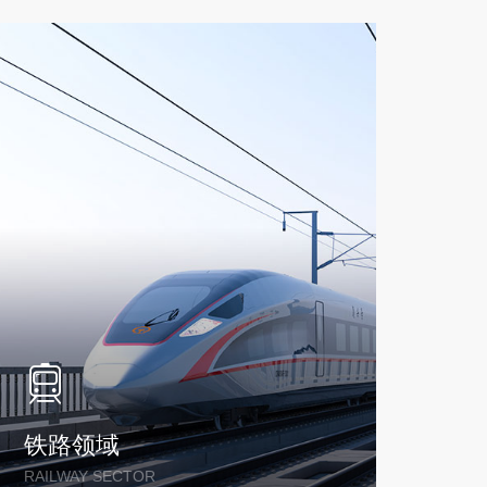
铁路领域
RAILWAY SECTOR