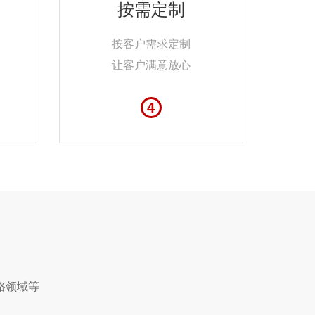
按需定制
按客户需求定制
让客户满意放心
4
路领域等