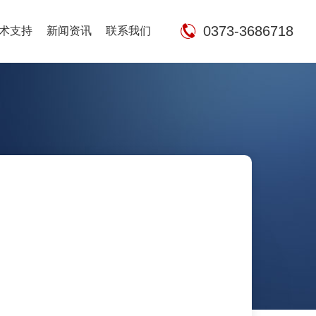
0373-3686718
术支持
新闻资讯
联系我们