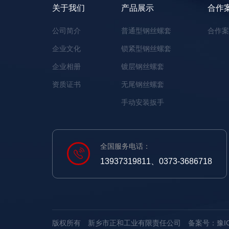
关于我们
产品展示
合作
公司简介
普通型钢丝螺套
合作
企业文化
锁紧型钢丝螺套
企业相册
镀层钢丝螺套
资质证书
无尾钢丝螺套
手动安装扳手
全国服务电话：
13937319811、0373-3686718
版权所有 新乡市正和工业有限责任公司
备案号：豫ICP