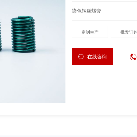
染色钢丝螺套
定制生产
批发订
在线咨询