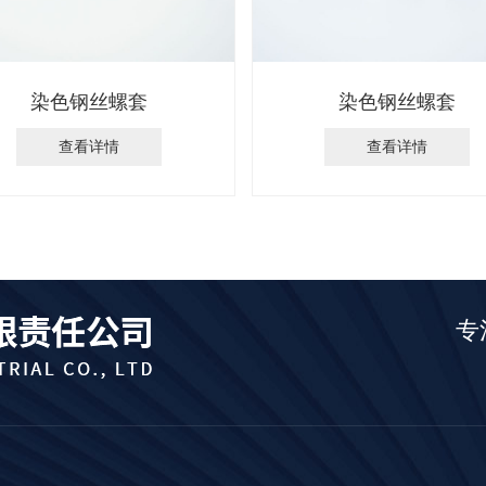
染色钢丝螺套
染色钢丝螺套
查看详情
查看详情
专