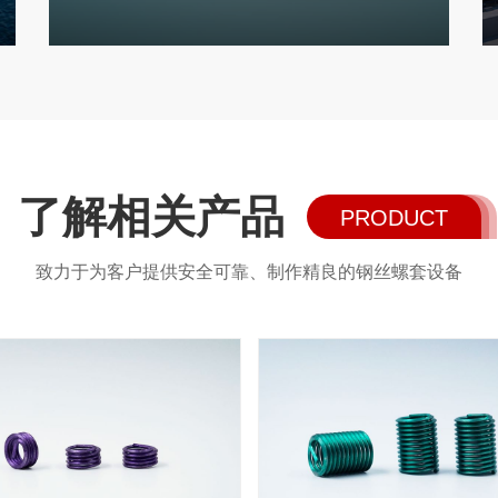
了解相关产品
PRODUCT
致力于为客户提供安全可靠、制作精良的钢丝螺套设备