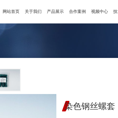
网站首页
关于我们
产品展示
合作案例
视频中心
技
染色钢丝螺套