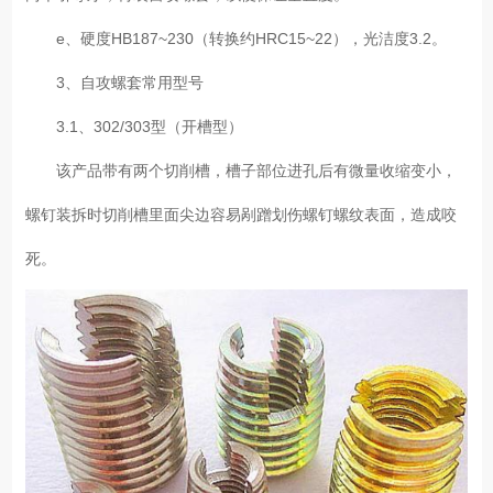
e、硬度HB187~230（转换约HRC15~22），光洁度3.2。
3、自攻螺套常用型号
3.1、302/303型（开槽型）
该产品带有两个切削槽，槽子部位进孔后有微量收缩变小，
螺钉装拆时切削槽里面尖边容易剐蹭划伤螺钉螺纹表面，造成咬
死。